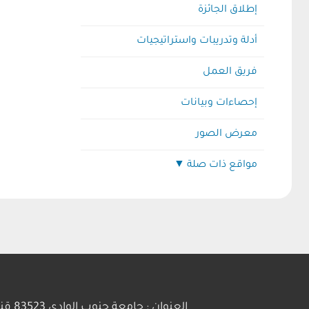
إطلاق الجائزة
أدلة وتدريبات واستراتيجيات
فريق العمل
إحصاءات وبيانات
معرض الصور
مواقع ذات صلة
المجلس القومي للمرأة
المجلس القومي لذوي الإعاقة
وزارة التخطيط
العنوان : جامعة جنوب الوادي 83523 قنا - جمهورية مصر العربية | ت: 20963211281+ | فاكس :20963211279+ | بريد إلكتروني : info@svu.edu.eg