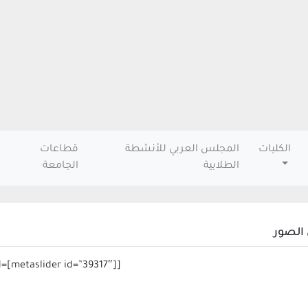
الكليات
المجلس العربي للأنشطة
قطاعات
الطلابية
الجامعة
لصور
[metaslider id=[metaslider id=”39317″]