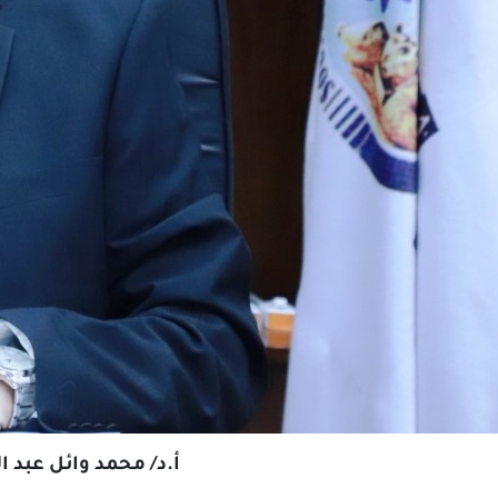
أ.د/ محمد وائل عبد 