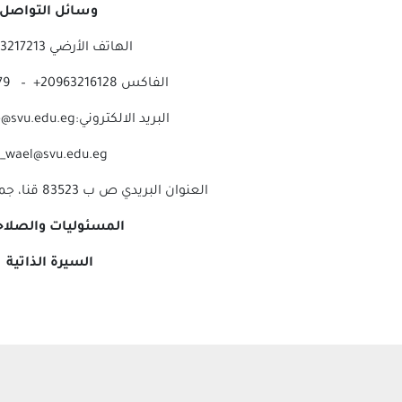
وسائل التواصل
الهاتف الأرضي 20963217213+
الفاكس 20963216128+ – 20963211279+
البريد الالكتروني:vpgrd.office@svu.edu.eg
_wael@svu.edu.eg
العنوان البريدي ص ب 83523 قنا، جمهورية مصر العربية
المسئوليات
و
الصلاح
السيرة الذاتية