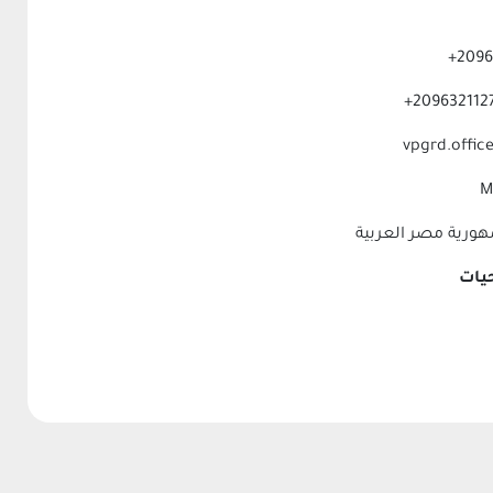
M
يات