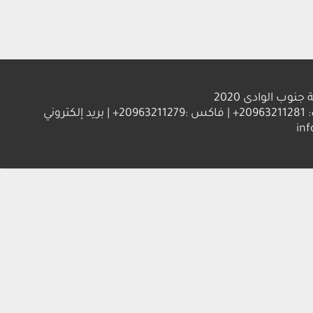
الوادى 2020
العنوان : جامعة جنوب الوادي 83523 قنا - جمهورية مصر العربية | ت: 20963211281+ | فاكس :20963211279+ | بريد إلكتروني