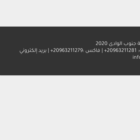
الوادى 2020
العنوان : جامعة جنوب الوادي 83523 قنا - جمهورية مصر العربية | ت: 20963211281+ | فاكس :20963211279+ | بريد إلكتروني