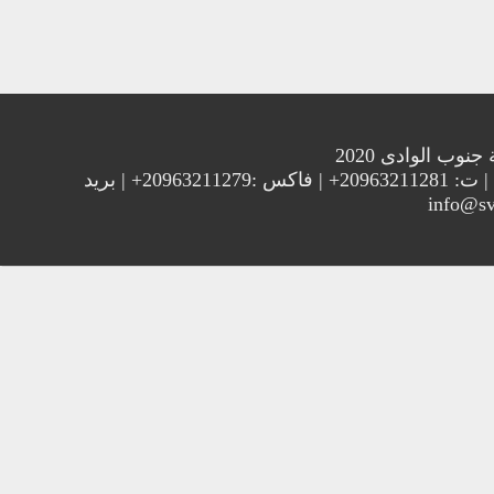
الوادى 2020
العنوان : جامعة جنوب الوادي 83523 قنا - جمهورية مصر العربية | ت: 20963211281+ | فاكس :20963211279+ | بريد