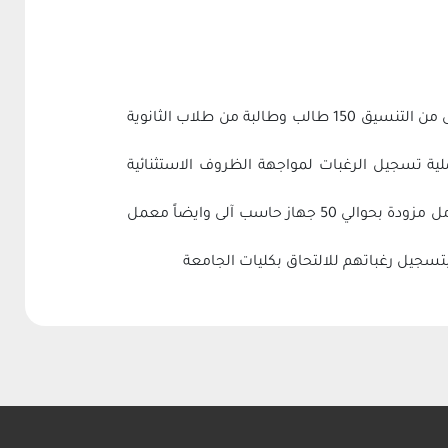
استقبلت معامل التنسيق الإلكتروني بجامعة جنوب الوادى بمقر الجامعة بقنا وكلية التربية بالغردقة منذ بدء المرحلة الاولى من التنسيق 150 طالب وطالبة من طلاب الثانوية
ملية تسجيل الرغبات لمواجهة الظروف الاستثنائية
وأضاف الدكتور محمد ابو الفضل بدران نائب رئيس الجامعة لشئون التعليم والطلاب بان الجامعة قامت بتجهيز ثلاث معامل مزودة بحوالي 50 جهاز حاسب آلى وايضاً معمل
بتسجيل رغباتهم للالتحاق بكليات الجامعة