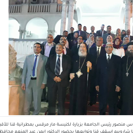
س منصور رئيس الجامعة بزيارة لكنيسة مار مرقس بمطرانية قنا للأقباط
لانبا شاروبيم اسقف قنا وتوابعها بحضور الدكتور ايمن عبد المنعم محا