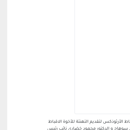
 الأرثوذكس لتقديم التهنئة للأخوة الاقباط
فظ سوهاج و الدكتور محمود خضاري نائب رئيس