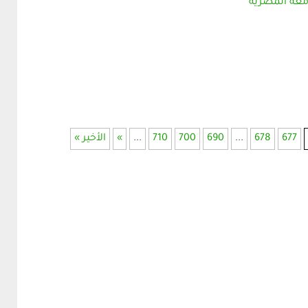
677
678
...
690
700
710
...
»
الأخير »