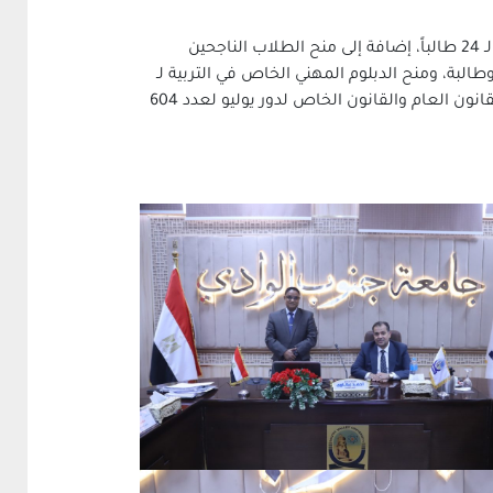
وعلى صعيد الدرجات العلمية، وافق المجلس على منح درجة الدكتوراه لـ 14 طالباً من مختلف الكليات، ومنح درجة الماجستير لـ 24 طالباً، إضافة إلى منح الطلاب الناجحين
ربية (اللائحة القديمة والجديدة) بنظام الساعات المعتمدة للعام الجامعي 2024/2025 لعدد 499 طالباً وطالبة، ومنح الدبلوم المهني الخاص في التربية لـ
237 طالباً وطالبة، ومنح دبلوم الدراسات العليا في علم النفس التطبيقي لـ 28 طالباً وطالبة، وكذلك منح درجة الدبلوم في القانون العام والقانون الخاص لدور يوليو لعدد 604