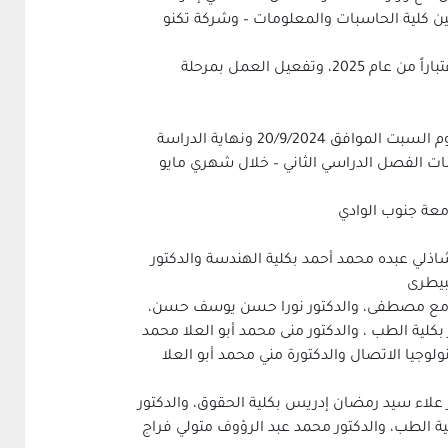
ين كلية الحاسبات والمعلومات – وشركة تكنو
كما أقر المجلس اللائحة المعدلة ببرنامج البكالوريوس (البرنامج العام) بنظام الساعات المعتمدة بكلية العلاج الطبيعي اعتباراً من عام 2025، وتفعيل العمل بمرحلة
ووافق مجلس الجامعة ايضا على الخريطة الزمنية المقترحة للعام الجامعي 2025/2026 على ان تكون بداية العام الدراسي يوم السبت الموافق 20/9/2024 ونهاية الدراسة
1 وتبدأ امتحانات الفصل الدراسي الاول من 3/1/2026 حتى 22/1/2026 وتكون امتحانات الفصل الدراسي الثاني – خلال شهري مايو
معة جنوب الوادي
شاذلي عبده محمد أحمد بكلية الهندسة والدكتور
لبيطرى
 جامع مصطفى، والدكتور نورا حسن يوسف حسن،
بكلية الطب ، والدكتور منى محمد أبو العلا محمد
لوجيا الاتصال والدكتورة مني محمد أبو العلا
 علاء سيد رمضان إدريس بكلية الحقوق، والدكتور
لية الطب، والدكتور محمد عبد الرؤوف متولي فراج