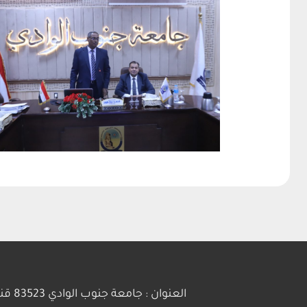
العنوان : جامعة جنوب الوادي 83523 قنا - جمهورية مصر العربية | ت: 20963211281+ | فاكس :20963211279+ | بريد إلكتروني : info@svu.edu.eg