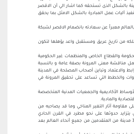
ة بالشكل الذى تستحقه كما اشار ‏الي أن الاقصر
فيذ آليات عمل المبادرة بالشكل الامثل بما يحقق
 بالعالم معبراً عن سعادته بانضمام الاقصر لشبكة
تملكه من تاريخ عريق ومستقبل واعد يؤهلها لتكون
لحكومة والقطاع الخاص والمنظمات غير الحكومية
تناولت ورشة ‏العمل مناقشة معنى المرونة بصفة عامة و بالنسبة
 والاعتماد وتباين ‏أصحاب المصلحة في المدينة
أدوات والخطط التي تساعد على تحقيق المرونة في
وساط الأكاديمية والجمعيات المدنية المتخصصة
صادية والمادية.‏
دة ‏لكي تصبح أكثر قدرة على مقاومة آثار التغير المناخي وما قد يصاحبه من
تزايد ‏حدوثها على نحو مطرد في القرن الحادي
والعشرين وقد وتم اختيار مدينه الأقصر لتنضم إلى ‏عضوية شبكة 100 مدينة مرنة في عام 2016 من بين ما يزيد على 300 مدينة من المتقدمين من ‏جميع أنحاء العالم بعد