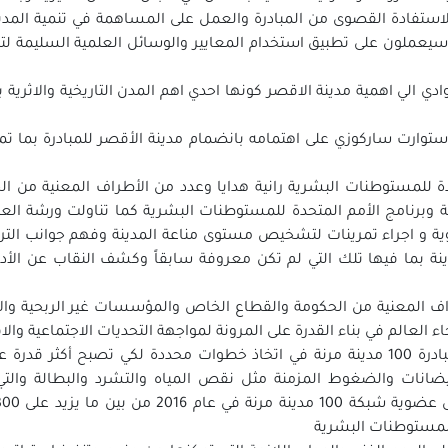
استفادة القصوى من المبادرة والعمل على المساهمة في تنمية المدين
يعملون على تطبيق استخدام ‏المعايير والوسائل العلمية السليمة لتن
 الي اهمية مدينة الاقصر كونها احدي اهم ‏المدن التاريخية والاثرية
ستوارت ساركوزي على اهتمامه بانضمام مدينة ‏الأقصر للمبادرة بما 
للمستوطنات البشرية رانية هدايا وعدد من ‏الأطراف المعنية من ا
أهلية ‏وموظفي مبادرة 100 مدينة مرنة وبرنامج الأمم المتحدة للمستوطنات البشرية كما 
و اجراء تمرينات لتشخيص مستوى مناعة المدينة وفهم جوانب الترابط
دينة بما فيها تلك التي ‏لم تكن معروفة سابقاً وكشف النقاب عن ال
المعنية من الحكومة والقطاع الخاص ‏والمؤسسات غير الربحية والأ
عالم في بناء القدرة على المرونة لمواجهة التحديات ‏الاجتماعية والاقت
جدير بالذكر أن مدينة الأقصر بدأت بالتعاون مع مبادرة 100 مدينة مرنة في اتخاذ خطوات محد
انات والضغوط المزمنة مثل نقص المياه والتشرد والبطالة والتي ي
لمستوطنات البشرية ‏