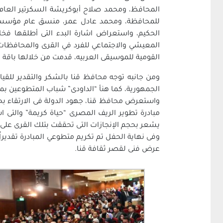
المحافظ، ومحمد صلاح أبوكريشة السكرتير العا
للمحافظة، ومحمد عادل عمر، منسق عام مؤسسة حي
الحكيم، واستعراض اشارة البدء التى أطلقها فخ
القومية للموسيقى العربيه، قدمت من خلالها باقة مت
ومن جانبه توجه محافظ قنا بالشكر والتقدير للقياد
الجمهورية، كما هنأ “الداودى” شباب المتطوعين ب
واستعرض محافظ قنا، جهود الدولة فى الارتقاء بحي
يشعر بحجم الإنجازات التى تحققت بتلك القرى على
وفى نهاية الحفل تم تكريم متطوعي المبادرة تقدير
عرض فنى لقصر ثقافة قنا.