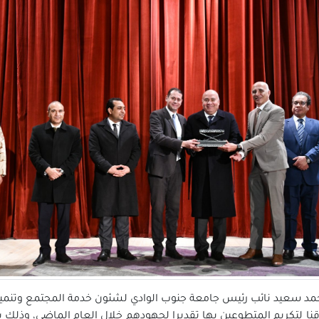
مد سعيد نائب رئيس جامعة جنوب الوادي لشئون خدمة المجتمع وتنمية ال
 لتكريم المتطوعين بها تقديرا لجهودهم خلال العام الماضي، وذلك بق