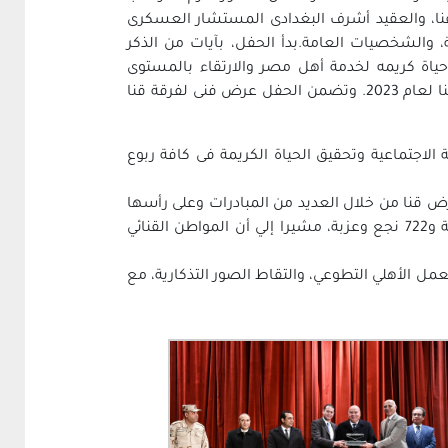
ا، والعقيد أشرف البغدادى المستشار العسكرى
والشخصيات العامة.بدأ الحفل، بآيات من الذكر
ياة كريمه لخدمة أهل مصر والارتقاء بالمستوى
المعيشي والاجتماعي للفرد في القرى والمحافظات الأشد احتياجا لحياة كريمة، وكذا أهم إنجازات مؤسسه حياة كريمة بقنا لعام 2023. وتضمن الحفل عرض فنى لفرقة قنا
 الاجتماعية وتحقيق الحياة الكريمة فى كافة ربوع
رض قنا من خلال العديد من المبادرات وعلى رأسها
مبادرة تطوير الريف المصرى “حياة كريمة” والتى استهدفت 5 مراكز من أصل 9 مراكز، بعدد 19 قرية أم، و87 قرية رئيسية و722 نجع وعزبة، مشيرا إلي أن المواطن القنائي
ل الأهلي التطوعي، والتقاط الصور التذكارية، مع