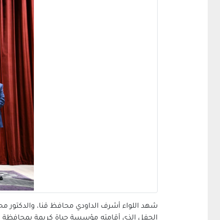
شهد اللواء أشرف الداودي محافظ قنا، والدكتور مح
الحفل الذى أقامته مؤسسة حياة كريمة بمحافظة قنا