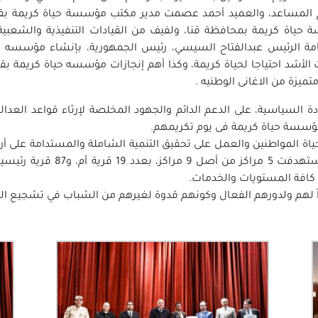
م المساعد، والعميد أحمد عصمت مدير مكتب مؤسسة حياة كريمة بقن
اة كريمة بمحافظة قنا، ولفيف من القيادات التنفيذية والشعبية، 
امة الرئيس عبدالفتاح السيسي، رئيس الجمهورية، بإنشاء مؤسسه ح
ميزة من الاغانى الوطنيه .
ة السياسية، على الدعم الدائم والجهود المخلصة لإرثاء قواعد العدالة
مؤسسة حياة كريمة فى يوم تكريمهم.
اة المواطنين والعمل على تحقيق التنمية الشاملة والمستدامة على أ
 كافة المستويات والخدمات.
اُ لهم ولدورهم الفعال وكونهم قدوة لغيرهم من الشباب في تشجيع العم