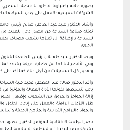
بصورة عامة باعتبارها قاطرة للاقتصاد المصري م
الشركات السياحية بالعمل على جذب السياحة الداخل
وأشاد الدكتور عبيد عبد العاطي صالح رئيس جامع
تمثله صناعة السياحة من مصدر دخل للعديد من الأ
للسياحة بالإضافة الى تميزها بشعب مضياف بطبعه 
الحيوي.
ووجه الدكتور سيد طه نائب رئيس الجامعة لشئون خد
وهي الأقصر لما لها من حضارة عريقة يشهد لها الآ
وتقديم كل التسهيلات من أجل ذلك كما أكد على ك
وأكد الدكتور صالح عبد المعطي عميد كلية السياحة 
يجب تنشيطها لكونها الأداة الفعالة والمؤثرة في
إزالة الحواجز والفروق بين الشعوب وإظهار الصورة
ظل الأزمات الراهنة والعمل على إيجاد الحلول وال
والمواد والبرامج التدريبية والمناهج الحديثة وأسا
حضر الجلسة الافتتاحية للمؤتمر الدكتور محمود خ
بشركة مصر للطيران والمنظمة الإسلامية للعلوم و