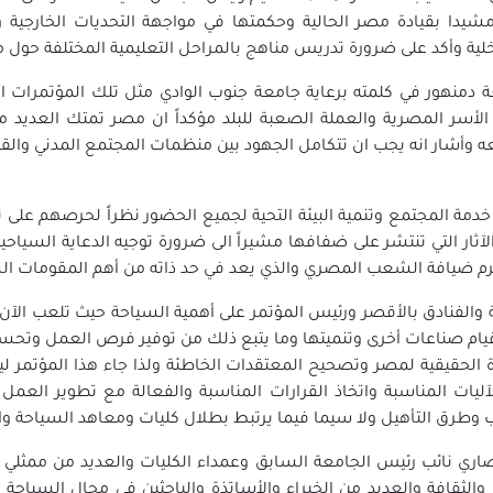
شيدا بقيادة مصر الحالية وحكمتها في مواجهة التحديات الخارجية وا
ية وأكد على ضرورة تدريس مناهج بالمراحل التعليمية المختلفة حول م
ة دمنهور في كلمته برعاية جامعة جنوب الوادي مثل تلك المؤتمرات ا
سر المصرية والعملة الصعبة للبلد مؤكداً ان مصر تمتك العديد من ا
وأشار انه يجب ان تتكامل الجهود بين منظمات المجتمع المدني والقط
مة المجتمع وتنمية البيئة التحية لجميع الحضور نظراً لحرصهم على ت
ثار التي تنتشر على ضفافها مشيراً الى ضرورة توجيه الدعاية السياحية
رم ضيافة الشعب المصري والذي يعد في حد ذاته من أهم المقومات الس
والفنادق بالأقصر ورئيس المؤتمر على أهمية السياحة حيث تلعب الآن دور
 قيام صناعات أخرى وتنميتها وما يتبع ذلك من توفير فرص العمل وتحس
 الحقيقية لمصر وتصحيح المعتقدات الخاطئة ولذا جاء هذا المؤتمر ل
آليات المناسبة واتخاذ القرارات المناسبة والفعالة مع تطوير العم
ليب وطرق التأهيل ولا سيما فيما يرتبط بطلال كليات ومعاهد السياحة وا
ضاري نائب رئيس الجامعة السابق وعمداء الكليات والعديد من ممثلي 
الثقافة والعديد من الخبراء والأساتذة والباحثين في مجال السياحة