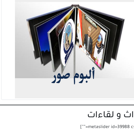
داث و لقاءات