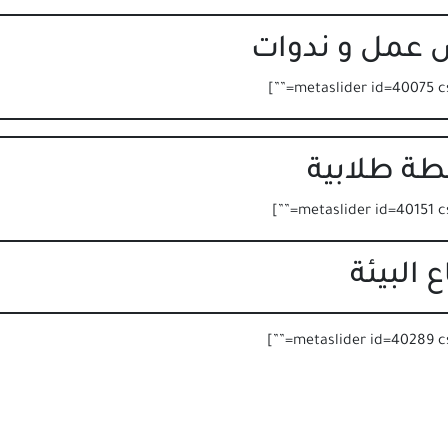
عمل و ندوات
ة طلابية
 البيئة