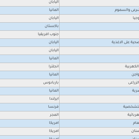
اليابان
رعى والسموم
المانيا
جيا
اليابان
باكستان
جنوب افريقيا
صحية على الاغذية
اليابان
اليابان
المانيا
لكهربية
انجلترا
واجن
المانيا
لزراعى
باربادوس
صرية
المانيا
ايرلندا
لتشخصية
فرنسا
ربائية
المجر
عام
امريكا
سنان
امريكا