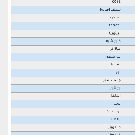
KOBE
معهد ايفادوا
تسكوبا
Karachi
بريتوريا
كاجوشيما
ميازاكى
فورشبورج
شيفيلد
بون
وست انديز
جوتنجن
الملكة
بيجون
بودابست
UMKC
كالفورنيا