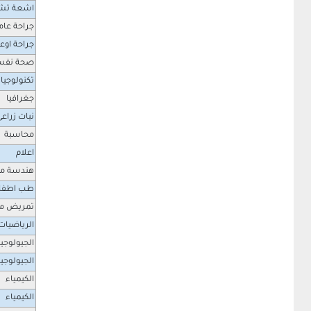
اشعة تش
جراحة عام
جراحة اوع
صحة نفس
تكنولوجيا 
جغرافيا
نبات زراعى
محاسبة
اعلام
هندسة ميك
طب اطفا
تمريض م
الرياضيات
الجيولوجيا
الجيولوجيا
الكيمياء
الكيمياء