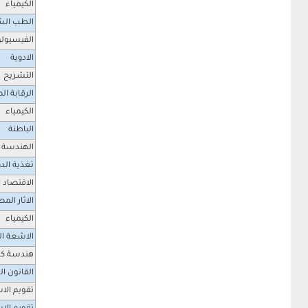
الكيمياء
الطب الش
الفيسيولو
الادوية
التشريح
الرقابة ال
الكيمياء
الباطنة
الهندسة ا
تغذية الد
الاقتصاد ا
الاثار الم
الكيمياء
الاشعة ا
هندسة كه
القانون ال
تقويم الا