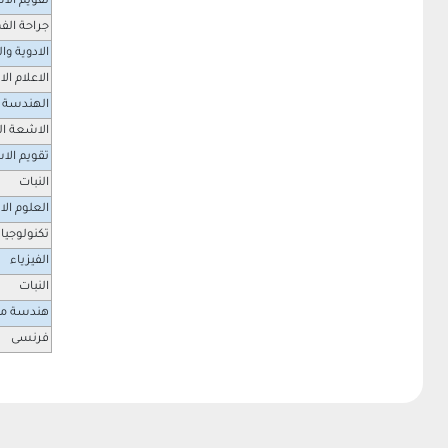
تقويم الا
جراحة الفم
الادوية و
الاعلام الا
الهندسة
الاشعة ا
تقويم الا
النبات
العلوم ال
تكنولوجيا 
الفيزياء
النبات
هندسة ميك
فرنسى