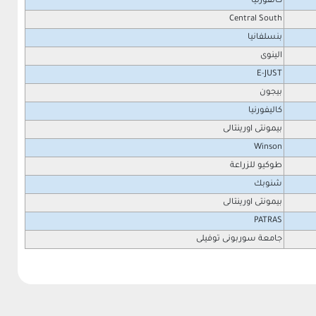
كالفورنيا
Central South
بنسلفانيا
الينوى
E-JUST
بيجون
كاليفورنيا
بيمونتى اورينتالى
Winson
طوكيو للزراعة
شنوبك
بيمونتى اورينتالى
PATRAS
جامعة سوربونى توفيلى