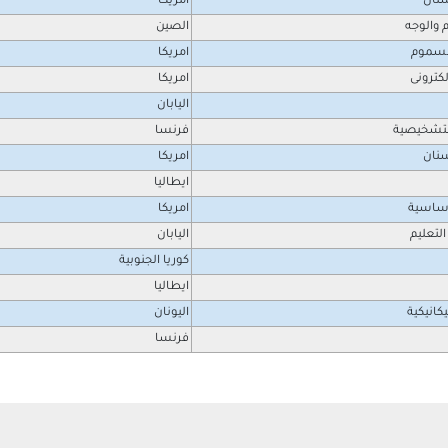
سنان
امريكا
 والوجه
الصين
السموم
امريكا
لكترونى
امريكا
اليابان
لتشخيصية
فرنسا
سنان
امريكا
ايطاليا
اساسية
امريكا
التعليم
اليابان
كوريا الجنوبية
ايطاليا
انيكية
اليونان
فرنسا