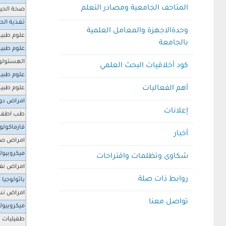
المتاحف الجامعية ومصادر التعلم
صحة الحيو
تغذية الح
وحدةالاجهزة والمعامل العلمية
علوم طبية
بالجامعة
علوم طبية
الهستولو
كود أخلاقيات البحث العلمي
علوم طبية
أهم الفعاليات
علوم طبية
امراض دو
إعلانات
طب اطفا
فارماكولو
أخبار
امراض صد
ميكروبيول
شكاوى وتظلمات واقتراحات
امراض نف
روابط ذات صلة
باثولوجيا ا
امراض نسا
تواصل معنا
ميكروبيول
طفيليات 