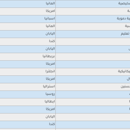
خيصية
المانيا
ة
امريكا
ية دموية
اسبانيا
ية
المانيا
تعليم
اليابان
كندا
اليابان
بريطانيا
امريكا
انيكية
انجلترا
ل
امريكا
سنين
استراليا
روسيا
ايطاليا
امريكا
اليابان
كندا