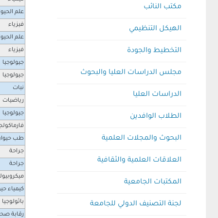
مكتب النائب
علم الحيو
فيزياء
الهيكل التنظيمي
علم الحيو
التخطيط والجودة
فيزياء
جيولوجيا
مجلس الدراسات العليا والبحوث
جيولوجيا
نبات
الدراسات العليا
رياضيات
جيولوجيا
الطلاب الوافدين
فارماكولج
البحوث والمجلات العلمية
طب حيوا
جراحة
العلاقات العلمية والثقافية
جراحة
ميكروبيول
المكتبات الجامعية
كيمياء حيو
باثولوجيا
لجنة التصنيف الدولي للجامعة
رقابة صحي