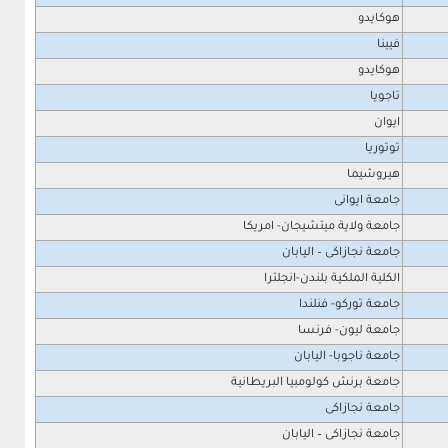
هوكايدو
فيينا
هوكايدو
تاجويا
ايوان
توتوريا
هيروشيما
جامعة ايوانى
جامعة ولاية ميتشيجان- امريكا
جامعة نجازاكى – اليابان
الكلية الملكية بلندن-انجلترا
جامعة توركو- فنلندا
جامعة ليون- فرنسا
جامعة ناجوبا- اليابان
جامعة برنش كولومبيا البريطانية
جامعة نجازاكى
جامعة نجازاكى – اليابان