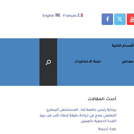
English
Français
أقسام الكلية
معامل
لجنة الاخلاقيات
أحدث المقالات
برعاية رئيس جامعة قنا.. المستشفى البيطري
التعليمي ينجح في جراحة دقيقة لإنقاذ كلب من بروز
الغدة الدمعية بالعينين
دورة تدريبية