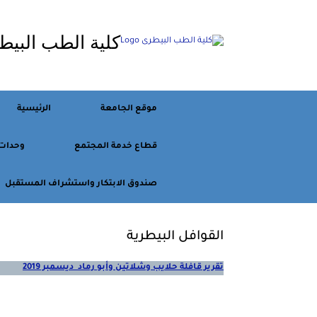
Ski
t
كلية الطب البيط
conten
موقع الجامعة
الرئيسية
قطاع خدمة المجتمع
وحدات
صندوق الابتكار واستشراف المستقبل
القوافل البيطرية
تقرير قافلة حلايب وشلاتين وأبو رماد ديسمبر 2019