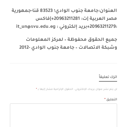
العنوان:جامعة جنوب الوادي؛ 83523 قنا-جمهورية
مصر العربية |ت: 20963211281+|فاكس
:20963211279+بريد إلكتروني : it_un@svu.edu.eg
جميع الحقوق محفوظة – لمركز المعلومات
وشبكة الاتصالات – جامعة جنوب الوادي -2012
اترك تعليقاً
لن يتم نشر عنوان بريدك الإلكتروني.
الحقول الإلزامية مشار إليها بـ
*
التعليق
*