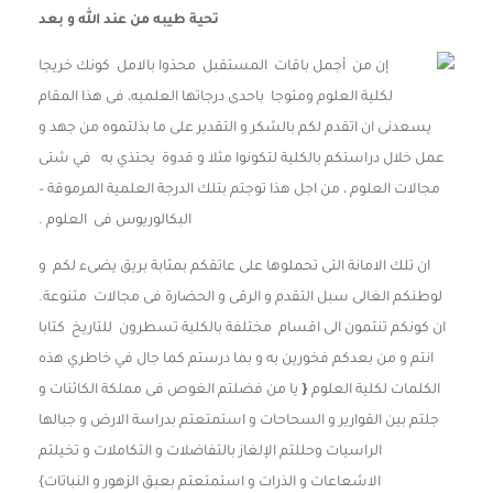
تحية طيبه من عند الله و بعد
إن من أجمل باقات المستقبل محذوا بالامل كونك خريجا
لكلية العلوم ومتوجا باحدى درجاتها العلميه، فى هذا المقام
يسعدنى ان اتقدم لكم بالشكر و التقدير على ما بذلتموه من جهد و
عمل خلال دراستكم بالكلية لتكونوا مثلا و قدوة يحتذي به في شتى
مجالات العلوم ، من اجل هذا توجتم بتلك الدرجة العلمية المرموقة –
البكالوريوس فى العلوم .
ان تلك الامانة التى تحملوها على عاتقكم بمثابة بريق يضىء لكم و
لوطنكم الغالى سبل التقدم و الرقى و الحضارة فى مجالات متنوعة.
ان كونكم تنتمون الى اقسام مختلفة بالكلية تسطرون للتاريخ كتابا
انتم و من بعدكم فخورين به و بما درستم كما جال في خاطري هذه
الكلمات لكلية العلوم
{
يا من فضلتم الغوص فى مملكة الكائنات و
جلتم بين القوارير و السحاحات و استمتعتم بدراسة الارض و جبالها
الراسيات وحللتم الإلغاز بالتفاضلات و التكاملات و تخيلتم
الاشعاعات و الذرات و استمتعتم بعبق الزهور و النباتات}