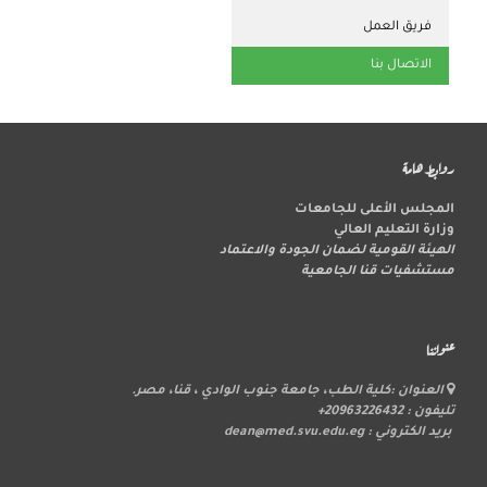
فريق العمل
الاتصال بنا
روابط هامة
المجلس الأعلى للجامعات
وزارة التعليم العالي
الهيئة القومية لضمان الجودة والاعتماد
مستشفيات قنا الجامعية
عنواننا
العنوان :كلية الطب، جامعة جنوب الوادي ، قنا، مصر.
تليفون : 20963226432+
بريد الكتروني : dean@med.svu.edu.eg