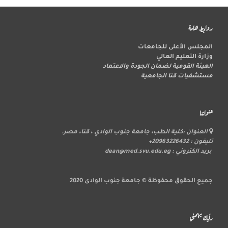
روابط هامة
المجلس الأعلى للجامعات
وزارة التعليم العالي
الهيئة القومية لضمان الجودة والاعتماد
مستشفيات قنا الجامعية
عنواننا
العنوان :كلية الطب، جامعة جنوب الوادي ، قنا، مصر.
تليفون : 20963226432+
بريد الكتروني : dean@med.svu.edu.eg
جميع الحقوق محفوظة © جامعة جنوب الوادى 2020
رأيك يهمني