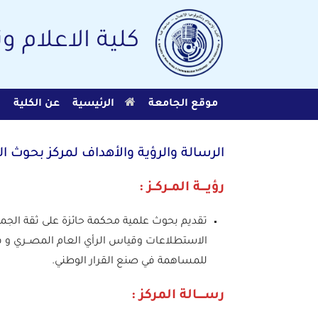
Ski
t
conten
كلية الاعلام و
موقع الجامعة
الرئيسية
عن الكلية
ا
الرسالة والرؤية والأهداف لمركز بحوث ال
رؤيــــة المــركــز :
تقديم بحوث علمية محكمة حائزة على ثقة ال
الاستطلاعات وقياس الرأي العام المصــري و في
للمساهمة في صنع القرار الوطني.
رســـــالة المركز :