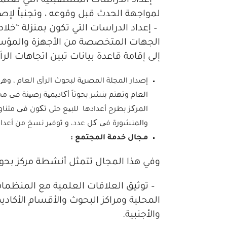
-إعداد الدراسات المستقبلية التي تعتمد
لمواجهة الحدث قبل وقوعه ، وتجنباً لإص
– إعداد الدراسات التي تكون بمنزلة “
الجهات المتخصصة من الأجهزة والمؤسسا
إلى إقامة قاعدة بيانات تبين اتجاهات الر
إصدار المجلة المصریة لبحوث الرأى العام ، و
العام وتهتم بنشر بحوثاً أکادیمیة رصینة فی مج
المرکز بطرح أعدادها للبیع حتى تکون فی متناو
والمنشورة فی کل عدد، و توفیر نسخ من أعداد 
مـجال خدمة المجتمع
:
وفي هذا المجال تتمثل أنشطة مركز بحوث 
– توثيق العلاقات العلمية مع المنظمات و
المحلية ومراكز البحوث والأقسام الأكا
والأجنبية.