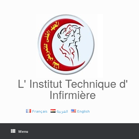
Skip
to
content
L' Institut Technique d'
Infirmière
Français
العربية
English
Menu