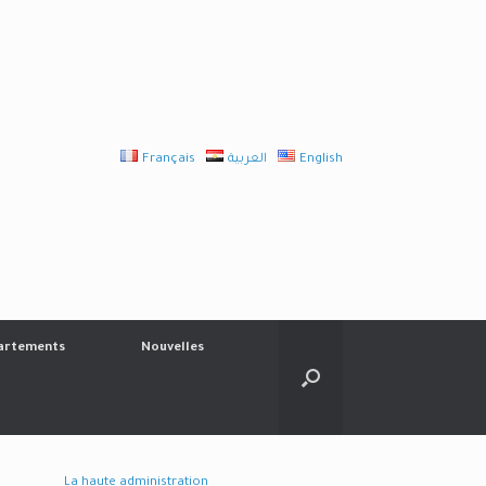
Français
العربية
English
artements
Nouvelles
La haute administration