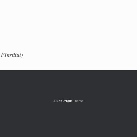
l’Institut)
A
SiteOrigin
Theme