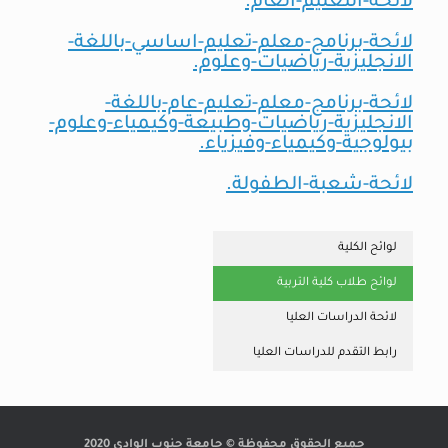
لائحة-التعليم-العام.
لائحة-برنامج-معلم-تعليم-اساسي-باللغة-
الانجليزية-رياضيات-وعلوم.
لائحة-برنامج-معلم-تعليم-عام-باللغة-
الانجليزية-رياضيات-وطبيعة-وكيمياء-وعلوم-
بيولوجية-وكيمياء-وفيزياء.
لائحة-شعبة-الطفولة.
لوائح الكلية
لوائح طلاب كلية التربية
لائحة الدراسات العليا
رابط التقدم للدراسات العليا
جميع الحقوق محفوظة © جامعة جنوب الوادى 2020