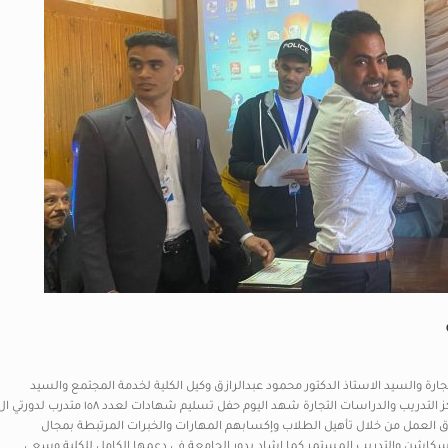
ارة والسيد الاستاذ الدكتور محمود عبدالرازق وكيل الكلية لخدمة المجتمع والسيد
الدكتور/محمود كمال عربي مدير مركز التدريب والدراسات التجارة شهد اليوم حفل تسليم شهادات لعدد ١٥٨ متدرب لدورتي الCV والاكسل التجاري و
سوق العمل من خلال تأهيل الطلاب وإكسابهم المهارات والخبرات المرتبطة بمجال
اشن والتدريب المستمر كما إشاد بدور الجامعة في دعمها الكامل للكلية وسعي