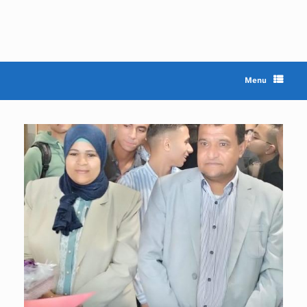
Ski
t
conten
Menu