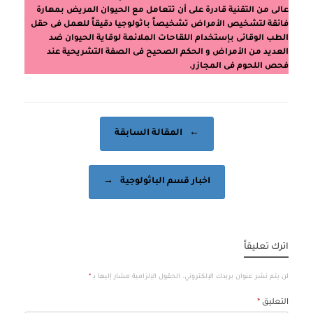
عالى من التقنية قادرة على أن تتعامل مع الحيوان المريض بمهارة
فائقة لتشخيص الأمراض تشخيصاً باثولوجيا دقيقاً للعمل فى حقل
الطب الوقائى بإستخدام اللقاحات الملائمة لوقاية الحيوان ضد
العديد من الأمراض و الحكم الصحيح فى الصفة التشريحية عند
فحص اللحوم فى المجازر.
Post navigation
←
المقالة السابقة
اخبار قسم الباثولوجية
→
اترك تعليقاً
لن يتم نشر عنوان بريدك الإلكتروني.
الحقول الإلزامية مشار إليها بـ
*
التعليق
*