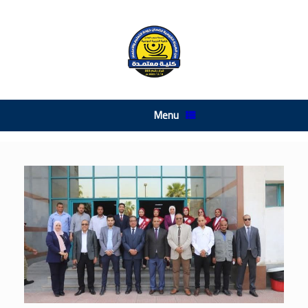
Ski
t
conten
Menu