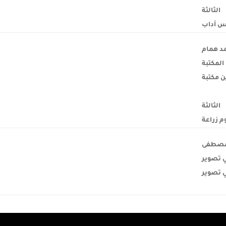
الثالثة
س آداب
مد همام
المكتبة
ن مكتبة
الثالثة
م زراعة
 مصطفى
 تصوير
 تصوير