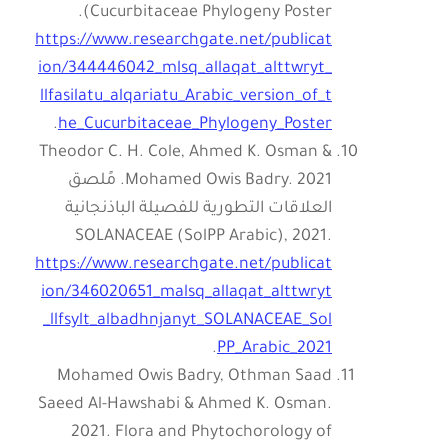
Cucurbitaceae Phylogeny Poster).
https://www.researchgate.net/publicat
ion/344446042_mlsq_allaqat_alttwryt_
llfasilatu_alqariatu_Arabic_version_of_t
.
he_Cucurbitaceae_Phylogeny_Poster
Theodor C. H. Cole, Ahmed K. Osman &
Mohamed Owis Badry. 2021. مًلصق
العلاقات التطورية للفصيلة الباذنجانية
SOLANACEAE (SolPP Arabic), 2021.
https://www.researchgate.net/publicat
ion/346020651_malsq_allaqat_alttwryt
_llfsylt_albadhnjanyt_SOLANACEAE_Sol
.
PP_Arabic_2021
Mohamed Owis Badry, Othman Saad
Saeed Al-Hawshabi & Ahmed K. Osman.
2021. Flora and Phytochorology of