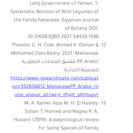
Lahij Governorate of Yemen: 1-
Systematic Revision of Wild Legumes of
the Family Fabaceae. Egyptian Journal
of Botany, DOI:
10.21608/EJBO.2021.54430.1596.
Theodor C. H. Cole, Ahmed K. Osman &
Mohamed Owis Badry. 2021. Malvaceae
PP, Arabic مُلصق العلاقات التطورية
للفصيلة الخبازية.
https://www.researchgate.net/publicat
ion/352856812_MalvaceaePP_Arabic_m
ulsq_allaqat_alttwryt_llfsylt_alkhbazyt
M. A. Kamel, Azza M. H. El Hadidy,
Sohair T. Hamed and Nagwa R. A.
Hussein (2019): A palynological review
for Some Species of Family