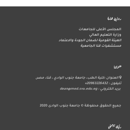
روابط هامة
المجلس الأعلى للجامعات
وزارة التعليم العالي
الهيئة القومية لضمان الجودة والاعتماد
مستشفيات قنا الجامعية
عنواننا
العنوان :كلية الطب، جامعة جنوب الوادي ، قنا، مصر.
تليفون : 20963226432+
بريد الكتروني : dean@med.svu.edu.eg
جميع الحقوق محفوظة © جامعة جنوب الوادى 2020
رأيك يهمني