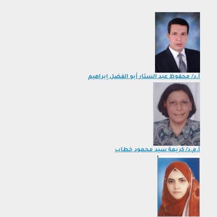
أ.د/ محفوظ عبد الستار أبو الفضل إبراهيم
أ.م.د/ كريمة سيد محمود خطاب