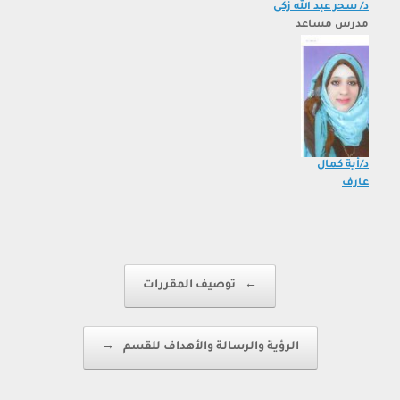
د/ سحر عبد الله زكى
مدرس مساعد
د/أية كمال
عارف
Post navigation
←
توصيف المقررات
الرؤية والرسالة والأهداف للقسم
→