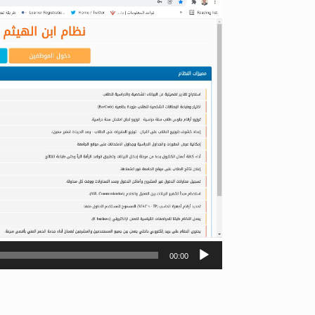
Player
00:00