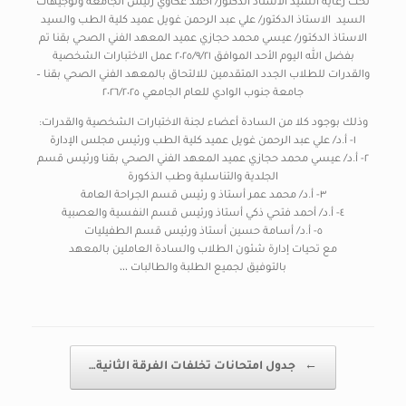
تحت رعاية السيد الاستاذ الدكتور/ احمد عكاوي رئيس الجامعة وتوجيهات
السيد الاستاذ الدكتور/ علي عبد الرحمن غويل عميد كلية الطب والسيد
الاستاذ الدكتور/ عيسي محمد حجازي عميد المعهد الفني الصحي بقنا تم
بفضل الله اليوم الأحد الموافق ٢٠٢٥/٩/٢١ عمل الاختبارات الشخصية
والقدرات للطلاب الجدد المتقدمين للالتحاق بالمعهد الفني الصحي بقنا –
جامعة جنوب الوادي للعام الجامعي ٢٠٢٦/٢٠٢٥
وذلك بوجود كلا من السادة أعضاء لجنة الاختبارات الشخصية والقدرات:
١- أ.د/ علي عبد الرحمن غويل عميد كلية الطب ورئيس مجلس الإدارة
٢- أ.د/ عيسي محمد حجازي عميد المعهد الفني الصحي بقنا ورئيس قسم
الجلدية والتناسلية وطب الذكورة
٣- أ.د/ محمد عمر أستاذ و رئيس قسم الجراحة العامة
٤- أ.د/ أحمد فتحي ذكي أستاذ ورئيس قسم النفسية والعصبية
٥- أ.د/ أسامة حسين أستاذ ورئيس قسم الطفيليات
مع تحيات إدارة شئون الطلاب والسادة العاملين بالمعهد
بالتوفيق لجميع الطلبة والطالبات ،،،
Post navigation
←
جدول امتحانات تخلفات الفرقة الثانية…