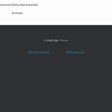
ohamed Dahy Abd-elwahab
écrivain
A
SiteOrigin
Theme
PHP Code Snippets
Powered By :
XYZScripts.com