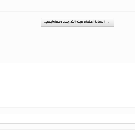
←
السادة أعضاء هيـئه التدريس ومعاونيهم…