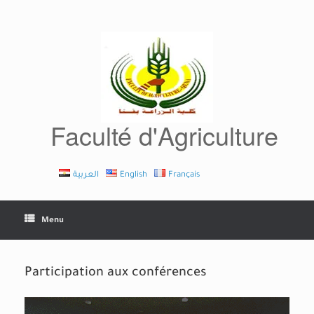
Skip
to
content
Faculté d'Agriculture
العربية
English
Français
Menu
Participation aux conférences