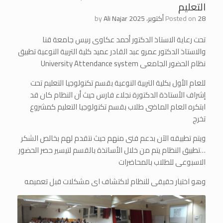
التعليم
28 أكتوبر، 2025
Posted on
Ali Najar
by
تحت رعاية الاستاذ الدكتور أحمد عكاوى رىيس جامعة قنا
والاستاذ الدكتور عمرو عبد القادر عميد كلية التربية النوعية تطبيق
نظام الحضور الجامعى University Attendance system
للعام الأول بكلية التربية النوعية بقسم تكنولوجيا التعليم تحت
إشراف الأستاذة الدكتورة نجلاء فارس حيث أن النظام كان قد
ابتكره العام الماضى طلاب بقسم تكنولوجيا التعليم كمشروع
تخرج
ويتم تطبيقه الآن بدعم فنى منهم حيث نتقدم لهم بخالص الشكر
…تطبيق النظام يتم من خلال الأساتذة بالقسم لتيسير حصر الحضور
الاسبوعى للطلاب بالمحاضرات
وهو اختبار حقيقى للنظام لاكتشاف اى مشكلات قبل تعميمه