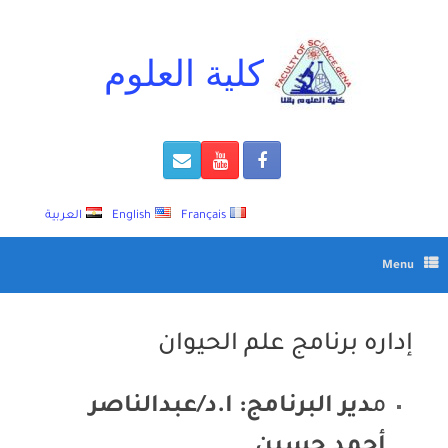
Ski
t
conten
كلية العلوم
Français
English
العربية
Menu
إداره برنامج علم الحيوان
م
دير البرنامج: ا.د/عبدالناصر
أحمد حسين