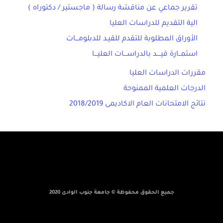
تقرير جماعي عن مناقشة رسالة ( ماجستير / دكتوراه )
الية التقديم للدراسات العليا
الأوراق المطلوبة للتقدم للقيـد للدبلومـــات
استمــارة قيــــد بالدراســـات العليـــا
مقررات الدراسات العليا
الدرجات العلمية الممنوحة
نتائج الامتحانات العام الاكاديمى 2018/2019
جميع الحقوق محفوظة © جامعة جنوب الوادى 2020