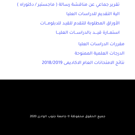
تقرير جماعي عن مناقشة رسالة ( ماجستير / دكتوراه )
الية التقديم للدراسات العليا
الأوراق المطلوبة للتقدم للقيـد للدبلومـــات
استمــارة قيــــد بالدراســـات العليـــا
مقررات الدراسات العليا
الدرجات العلمية الممنوحة
نتائج الامتحانات العام الاكاديمى 2018/2019
جميع الحقوق محفوظة © جامعة جنوب الوادى 2020