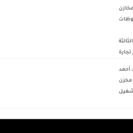
مخازن
وظات
لثالثة
تجارة
أحمد
مخزن
شغيل