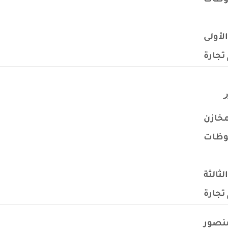
وظات
لأولى
تجارة
مخازن
وظات
لثالثة
تجارة
نصور