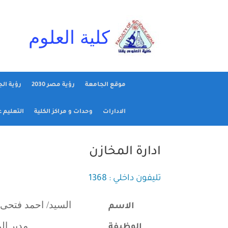
Ski
t
conten
كلية العلوم
موقع الجامعة
رؤية مصر 2030
رؤية ال
الادارات
وحدات و مراكز الكلية
التعليم 
ادارة المخازن
تليفون داخلي :
1368
السيد/ احمد فتحى
الاسم
مدير ال
الوظيفة