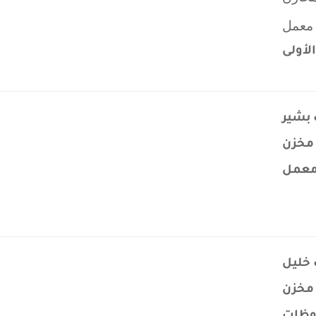
معمل
لأولى
 بشير
مخزن
معمل
خليل
مخزن