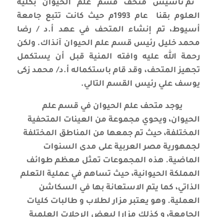
تم تأسيس متحف قسم علم الحيوان بكلية
العلوم
بقنا
عام 1993م حيث كانت تتبع جامعة
أسيوط، تم إنشاء المتحف في عهد أ.د / رضا
محمد خليل رئيس قسم علم الحيوان آنذاك. ولكن
رحمة الله عليه وافته المنية قبل أن يستكمل
تجهيز المتحف، وقد قام باستكماله أ.د/ محمد زكى
يوسف علي رئيس القسم التالي.
يوجد متحف علم الحيوان في قسم علم
الحيوان، ويحوي مجموعة من العينات المتحفية
المختلفة، حيث تم جمعها من المناطق المختلفة
لجمهورية مصر العربية على مدى السنوات
الماضية. هذه المجموعات تمثل معظم طوائف
المملكة الحيوانية، حيث تساهم في عملية التعلم
الذاتي، كما يتم الاستعانة بها في السكاشن
العملية. وهو يعتبر مزار لطلاب و طالبات كليات
الجامعة، و كذلك مزارا لبعض الرحلات العلمية