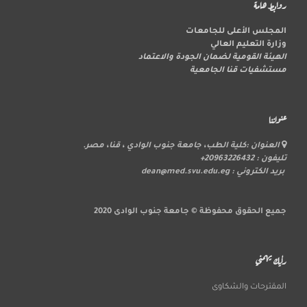
روابط هامة
المجلس الأعلى للجامعات
وزارة التعليم العالي
الهيئة القومية لضمان الجودة والاعتماد
مستشفيات قنا الجامعية
عنواننا
العنوان :كلية الطب، جامعة جنوب الوادي ، قنا، مصر.
تليفون : 20963226432+
بريد الكتروني : dean@med.svu.edu.eg
جميع الحقوق محفوظة © جامعة جنوب الوادى 2020
رأيك يهمني
المقترحات والشكاوى