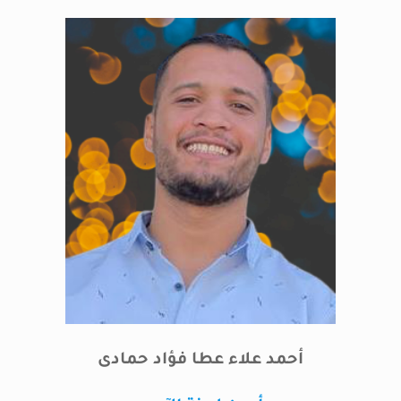
أحمد علاء عطا فؤاد حمادى