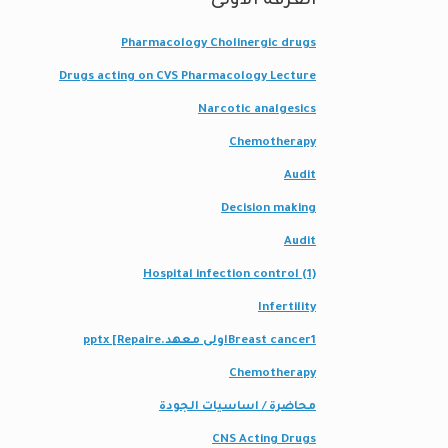
الفرقة الاولى
Pharmacology Cholinergic drugs
Drugs acting on CVS Pharmacology Lecture
Narcotic analgesics
Chemotherapy
Audit
Decision making
Audit
Hospital infection control (1)
Infertility
Breast cancer1اولى معهد.pptx [Repaire
Chemotherapy
محاضرة / اساسيات الجودة
CNS Acting Drugs