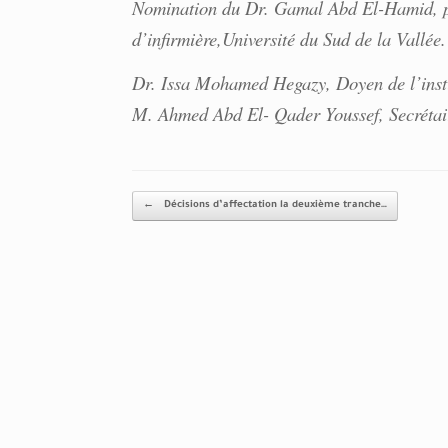
Nomination du Dr. Gamal Abd El-Hamid, pro
d’infirmière,Université du Sud de la Vallée
Dr. Issa Mohamed Hegazy, Doyen de l’insti
M. Ahmed Abd El- Qader Youssef, Secrétaire
Post navigation
←
Décisions d’affectation la deuxième tranche…