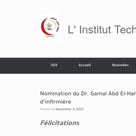
Skip
to
content
L' Institut Te
USV
Accueil
Nouvelles
Nomination du Dr. Gamal Abd El-Hami
d’infirmière
Posted on
November 9, 2022
Félicitations