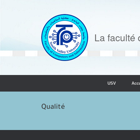
Skip
to
content
La faculté 
USV
Accu
Qualité