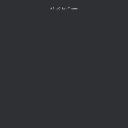
A
SiteOrigin
Theme