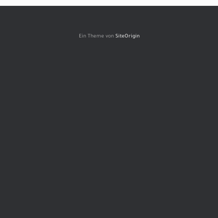
Ein Theme von
SiteOrigin