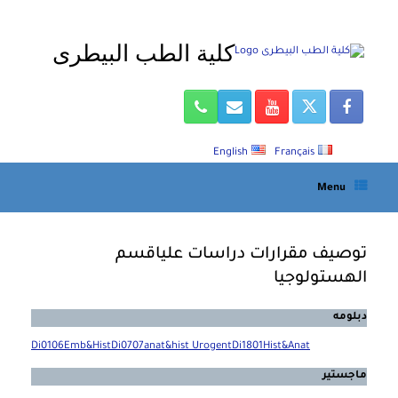
Ski
t
كلية الطب البيطرى
conten
English
Français
Menu
توصيف مقرارات دراسات علياقسم
الهستولوجيا
دبلومه
Di0106Emb&HistDi0707anat&hist UrogentDi1801Hist&Anat
ماجستير